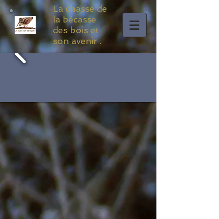
La chasse de
la bécasse
des bois et
son avenir .