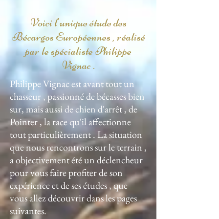
Voici l'unique étude des
Bécargos Européennes , réalisé
par le spécialiste Philippe
Vignac .
Philippe Vignac est avant tout un
chasseur , passionné de bécasses bien
sur, mais aussi de chien d'arrêt , de
Pointer , la race qu'il affectionne
tout particulièrement . La situation
que nous rencontrons sur le terrain ,
a objectivement été un déclencheur
pour vous faire profiter de son
expérience et de ses études , que
vous allez découvrir dans les pages
suivantes.