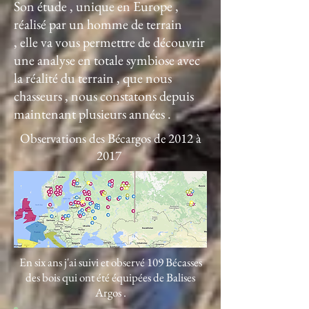
Son étude , unique en Europe ,
réalisé par un homme de terrain
, elle va vous permettre de découvrir
une analyse en totale symbiose avec
la réalité du terrain , que nous
chasseurs , nous constatons depuis
maintenant plusieurs années .
Observations des Bécargos de 2012 à
2017
En six ans j'ai suivi et observé 109 Bécasses
des bois qui ont été équipées de Balises
Argos .