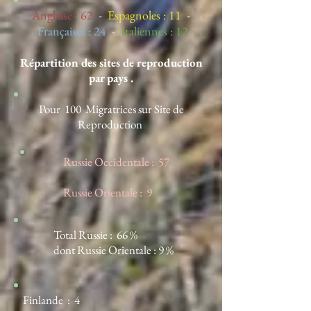
Anglaise : 62
-
Espagnoles : 11
-
Françaises : 24
-
Italiennes : 12
Répartition des sites de reproduction
par pays .
Pour 100 Migratrices sur Site de
Reproduction
Russie Occidentale : 57
Russie Orientale : 9
Total Russie : 66 %
dont Russie Orientale : 9 %
Finlande : 4