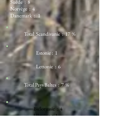
Suède : 8
Norvège : 4
Danemark : 1
Total Scandivanie : 17 %
Estonie : 1
Lettonie : 6
Total Pays Baltes : 7 %
Biélorussie : 4
Ukraine : 1
Pologne : 4
Allemagne : 1