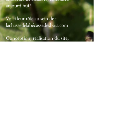
aujourd'hui !
Voici leur rôle au sein de :
lachassedelabécassedesbois.com
Conception, réalisation du site,
webmaster : Franck Ricaud
Les pages et les textes : Accueil, avant-
propos, la chasse il y a près de 40 ans .
L'histoire et le monde de la chasse, les
paramètres de gestions, sont de Franck
Ricaud
Les principales études sont de Philippe
Vignac
On peut toujours faire autrement.
L'actu sur notre chère voyageuse
La santé de la bécasse
L'unique étude bécargos européenne