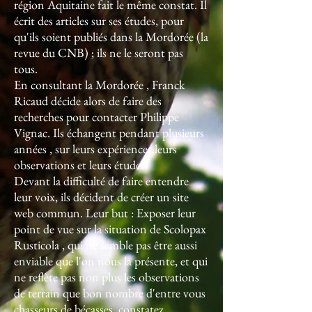
région Aquitaine fait le même constat. Il
écrit des articles sur ses études, pour
qu'ils soient publiés dans la Mordorée (la
revue du CNB) ; ils ne le seront pas
tous.
En consultant la Mordorée , Franck
Ricaud décide alors de faire des
recherches pour contacter Philippe
Vignac. Ils échangent pendant plusieurs
années , sur leurs expériences,leurs
observations et leurs études.
Devant la difficulté de faire entendre
leur voix, ils décident de créer un site
web commun. Leur but : Exposer leur
point de vue sur la situation de Scolopax
Rusticola , qui ne semble pas être aussi
enviable que l'on nous la présente, et qui
ne reflète pas non plus les observations
de terrain que bon nombre d'entre vous
chasseurs de bécasses, constatez