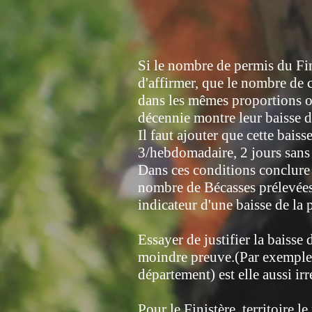
Si le nombre de permis du Fi
d'affirmer, que le nombre de c
dans les mêmes proportions ou
décennie montre leur baisse d
Il faut ajouter que cette bai
3/hebdomadaire, 2 jours sans
Dans ces conditions conclure
nombre de Bécasses prélevées
indicateur d'une baisse de la 
Essayer de justifier la baisse
moindre preuve.(Par exemple l
département) est elle aussi ir
Pour le Finistère, territoire 