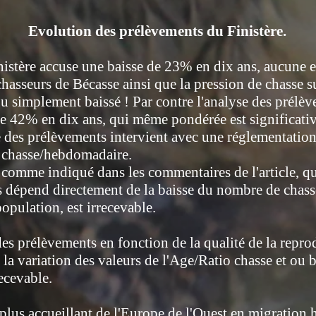
Evolution des prélèvements du Finistère.
nistère accuse une baisse de 23% en dix ans, aucune 
hasseurs de Bécasse ainsi que la pression de chasse su
 simplement baissé ! Par contre l'analyse des prélèv
e 42% en dix ans, qui même pondérée est significativ
sse des prélèvements intervient avec une réglementati
 chasse/hebdomadaire.
 comme indiqué dans les commentaires de l'article, q
 dépend directement de la baisse du nombre de chasse
population, est irrecevable.
 des prélèvements en fonction de la qualité de la repro
a variation des valeurs de l'Age/Ratio chasse et ou 
recevable.
le plus accueillant de l'Europe de l'Ouest en migration