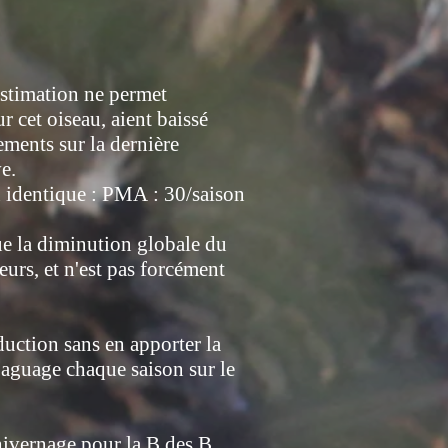
estimation ne permet
r cet oiseau, aient baissé
ements sur la dernière
e.
on identique : PMA : 30/saison
ue la diminution globale du
urs, et n'est pas forcément
duction sans en apporter la
baguage chaque saison sur le
 hivernage pour la B des B.