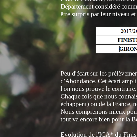
Département considéré comme 
être surpris par leur niveau e
Peu d'écart sur les prélèvemen
d'Abondance. Cet écart amplifi
l'on nous prouve le contraire.
Chaque fois que nous connais
échappent) ou de la France, n
Nous comprenons mieux pourq
tout va encore bien pour la B
Evolution de l'ICA* du Finist