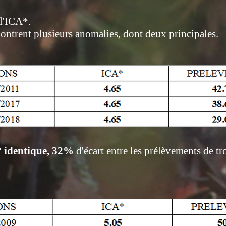
 l'ICA*.
ntrent plusieurs anomalies, dont deux principales.
 identique, 32%
d'écart entre les prélèvements de tro